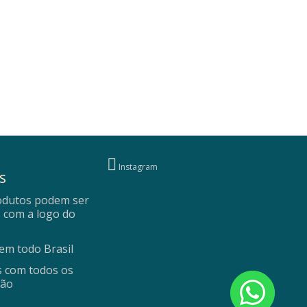
Instagram
s
odutos podem ser
 com a logo do
m todo Brasil
 com todos os
ção