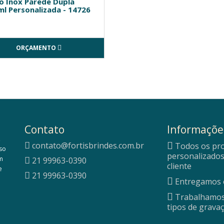
o Inox Parede Dupla
l Personalizada - 14726
ORÇAMENTO
Contato
Informaçõe
,
contato@fortisbrindes.com.br
Todos os pr
sso
personalizados
em
21 99963-0390
cliente
e
21 99963-0390
Entregamos e
Trabalhamos
tipos de grava