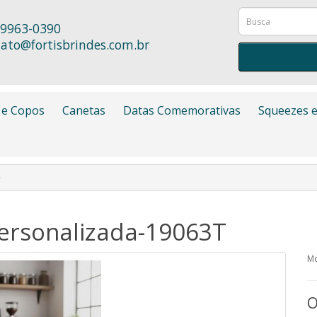
9963-0390
ato@fortisbrindes.com.br
 e Copos
Canetas
Datas Comemorativas
Squeezes e
ersonalizada-19063T
Mo
O