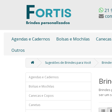
21 
con
Agendas e Cadernos
Bolsas e Mochilas
Canecas
Outros
Sugestões de Brindes para Você
Brindes
Agendas e Cadernos
Brin
Bolsas e Mochilas
Brindes 
ser um s
Canecas e Copos
Canetas