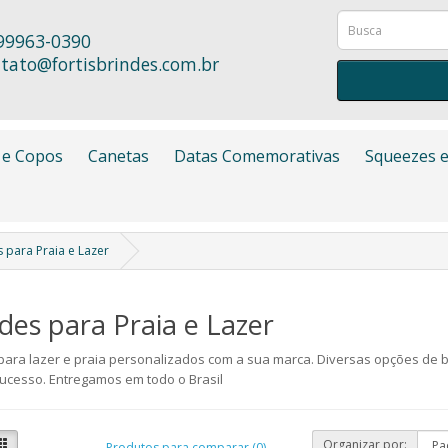
99963-0390
tato@fortisbrindes.com.br
 e Copos
Canetas
Datas Comemorativas
Squeezes e
 para Praia e Lazer
des para Praia e Lazer
para lazer e praia personalizados com a sua marca. Diversas opções de 
ucesso. Entregamos em todo o Brasil
Organizar por:
Produtos para comparar (0)